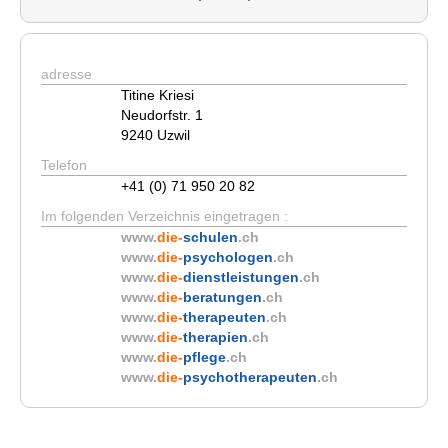
adresse
Titine Kriesi
Neudorfstr. 1
9240 Uzwil
Telefon
+41 (0) 71 950 20 82
Im folgenden Verzeichnis eingetragen :
www.
die-
schulen
.ch
www.
die-
psychologen
.ch
www.
die-
dienstleistungen
.ch
www.
die-
beratungen
.ch
www.
die-
therapeuten
.ch
www.
die-
therapien
.ch
www.
die-
pflege
.ch
www.
die-
psychotherapeuten
.ch