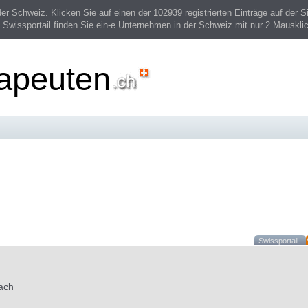
 Schweiz. Klicken Sie auf einen der 102939 registrierten Einträge auf der Si
 Swissportail finden Sie ein-e Unternehmen in der Schweiz mit nur 2 Mauskli
rapeuten
Swissportail
ach