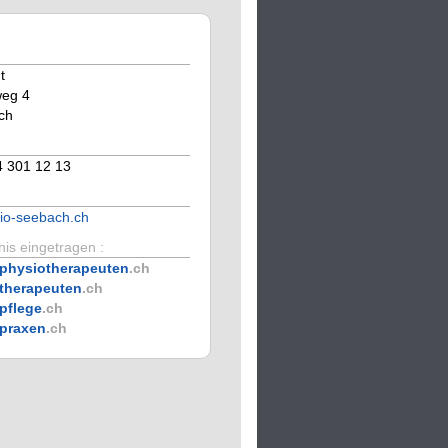
t
eg 4
ch
4 301 12 13
io-seebach.ch
is eingetragen :
physiotherapeuten
.ch
therapeuten
.ch
pflege
.ch
praxen
.ch