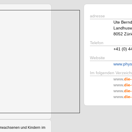
adresse
Ute Bernd
Landhusw
8052 Züri
Telefon
+41 (0) 4
Website
www.phys
Im folgenden Verzeichn
www.
die-
www.
die-
www.
die-
www.
die-
Erwachsenen und Kindern im