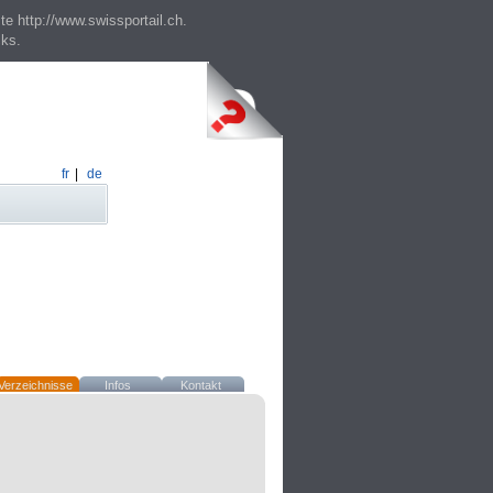
te http://www.swissportail.ch.
cks.
fr
|
de
Verzeichnisse
Infos
Kontakt