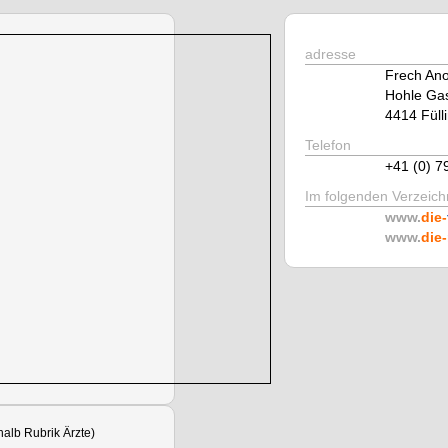
adresse
Frech An
Hohle Ga
4414 Füll
Telefon
+41 (0) 7
Im folgenden Verzeichn
www.
die-
www.
die-
alb Rubrik Ärzte)