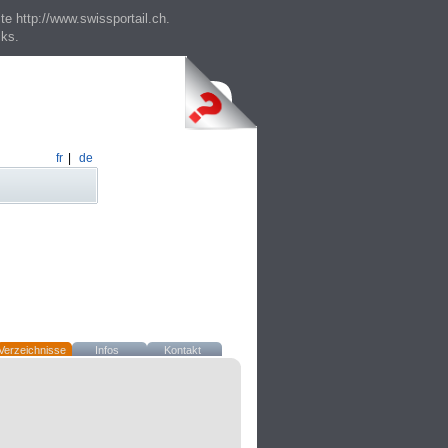
te http://www.swissportail.ch.
cks.
fr
|
de
Verzeichnisse
Infos
Kontakt