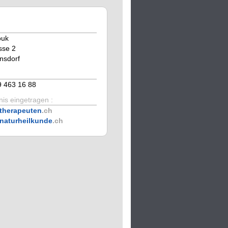
ouk
sse 2
insdorf
9 463 16 88
is eingetragen :
therapeuten
.ch
naturheilkunde
.ch