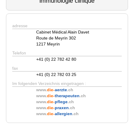
immunologie clinique
adresse
Cabinet Médical Alain Davet
Route de Meyrin 302
1217 Meyrin
Telefon
+41 (0) 22 782 42 80
fax
+41 (0) 22 782 03 25
Im folgenden Verzeichnis eingetragen :
www.
die-
aerzte
.ch
www.
die-
therapeuten
.ch
www.
die-
pflege
.ch
www.
die-
praxen
.ch
www.
die-
allergien
.ch